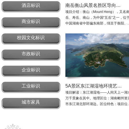
酒店标识
南岳衡山风景名胜区导向…
项目介绍：衡山（Mount Heng），又名
岳、寿岳、南山，为中国“五岳”之一，位
商业标识
中国湖南省中部偏东南部，绵亘于衡阳、
校园文化标识
市政标识
企业标识
工业标识
5A景区东江湖湿地环境艺…
项目解读：东江湖湿地——人间天上一湖
万千景象在其中。地理区位：湖南郴州资
城市家具
市东江湖北部环湖边。区位特色：项目位