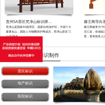
贵州5A景区梵净山标识牌…
滕王阁导向
梵净山是国家4A级景区，国家自然保护区，中国十大
滕王阁被誉为“
避暑名山，国际人与物圈保护网成员，梵净山原名"三
交汇处，依城临
山谷"得名…
置，更有脍炙人
标识设计
标识制作
景区标识
地产标识
医院标识