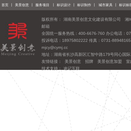
首页
丨
美景创意
丨
服务项目
丨
标识设计
丨
标识制作
丨
城市家具
丨
标识标
版权所有：
湖南美景创意文化建设有限公司
湘I
邮箱
全国统一服务热线：400-6676-760 办公电话：0731
投诉电话：18975802222 传真：0731-889481
mjcy@cymj.cc
地址：湖南省长沙高新区汇智中路179号同心国际
友情链接：
美景创意
招牌
美景创意加盟
室
技术支持：
途记互联