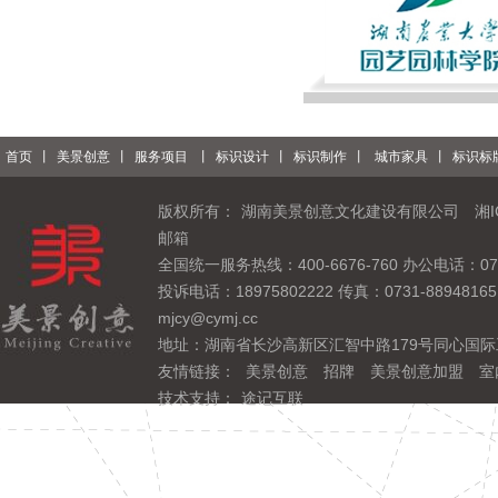
首页
丨
美景创意
丨
服务项目
丨
标识设计
丨
标识制作
丨
城市家具
丨
标识标
版权所有：
湖南美景创意文化建设有限公司
湘I
邮箱
全国统一服务热线：400-6676-760 办公电话：0731
投诉电话：18975802222 传真：0731-889481
mjcy@cymj.cc
地址：湖南省长沙高新区汇智中路179号同心国际
友情链接：
美景创意
招牌
美景创意加盟
室
技术支持：
途记互联