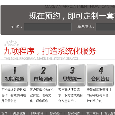
姓 名：
联系电话：
无论最终是否达成
客户提供相关的企
客户确认项目需
美景创意重视设计
合作，有效的沟通
业背景、现有文
求，双方达成项目
内容审核与评估，
是美景创意…
化、理念理念…
合作意向后，…
针对客户的…
首页
丨
美景创意
丨
服务项目
丨
标识设计
丨
标识制作
丨
城市家具
丨
标识标