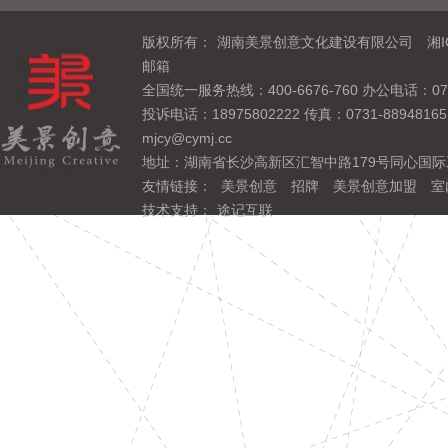
版权所有：
湖南美景创意文化建设有限公司
湘I
邮箱
全国统一服务热线：400-6676-760 办公电话：0731
投诉电话：18975802222 传真：0731-889481
mjcy@cymj.cc
地址：湖南省长沙高新区汇智中路179号同心国际
友情链接：
美景创意
招牌
美景创意加盟
室
技术支持：
途记互联