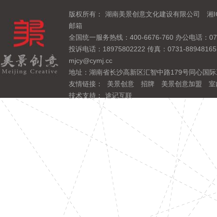
版权所有：
湖南美景创意文化建设有限公司
湘I
邮箱
全国统一服务热线：400-6676-760 办公电话：0731
投诉电话：18975802222 传真：0731-889481
mjcy@cymj.cc
地址：湖南省长沙高新区汇智中路179号同心国际
友情链接：
美景创意
招牌
美景创意加盟
室
技术支持：
途记互联