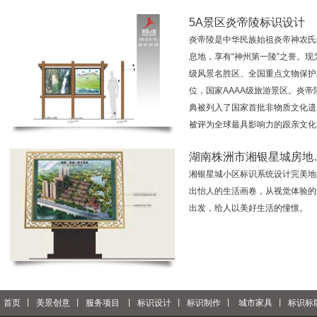
5A景区炎帝陵标识设计
炎帝陵是中华民族始祖炎帝神农氏
息地，享有“神州第一陵”之誉。现
级风景名胜区、全国重点文物保护
位，国家AAAA级旅游景区。炎帝
典被列入了国家首批非物质文化遗
被评为全球最具影响力的跟亲文化
湖南株洲市湘银星城房地
湘银星城小区标识系统设计完美地
出怡人的生活画卷，从视觉体验的
出发，给人以美好生活的憧憬。
首页
丨
美景创意
丨
服务项目
丨
标识设计
丨
标识制作
丨
城市家具
丨
标识标