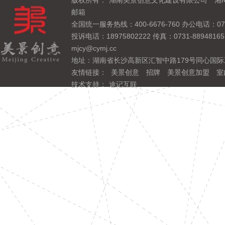
版权所有：
湖南美景创意文化建设有限公司
湘I
邮箱
全国统一服务热线：400-6676-760 办公电话：0731
投诉电话：18975802222 传真：0731-889481
mjcy@cymj.cc
地址：湖南省长沙高新区汇智中路179号同心国际
友情链接：
美景创意
招牌
美景创意加盟
室
技术支持：
途记互联