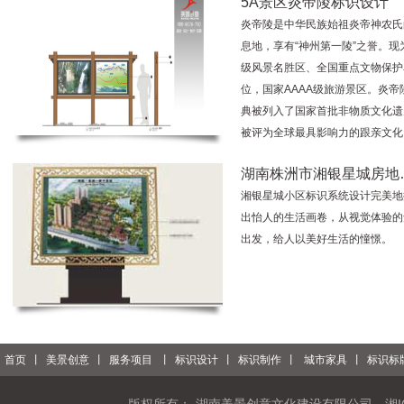
5A景区炎帝陵标识设计
炎帝陵是中华民族始祖炎帝神农氏
息地，享有“神州第一陵”之誉。现
级风景名胜区、全国重点文物保护
位，国家AAAA级旅游景区。炎帝
典被列入了国家首批非物质文化遗
被评为全球最具影响力的跟亲文化
湖南株洲市湘银星城房地
湘银星城小区标识系统设计完美地
出怡人的生活画卷，从视觉体验的
出发，给人以美好生活的憧憬。
首页
丨
美景创意
丨
服务项目
丨
标识设计
丨
标识制作
丨
城市家具
丨
标识标