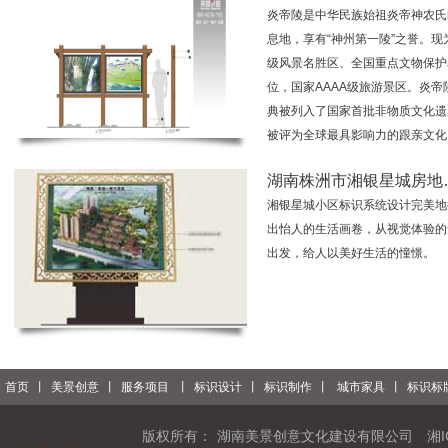
炎帝陵是中华民族始祖炎帝神农氏
息地，享有“神州第一陵”之誉。现
级风景名胜区、全国重点文物保护
位，国家AAAA级旅游景区。炎帝
典被列入了国家首批非物质文化遗
被评为全球最具影响力的跟亲文化
湖南株洲市湘银星城房地
湘银星城小区标识系统设计完美地
出怡人的生活画卷，从视觉体验的
出发，给人以美好生活的憧憬。
首页
丨
美景创意
丨
服务项目
丨
标识设计
丨
标识制作
丨
城市家具
丨
标识标
版权所有：
湖南美景创意文化建设有限公司
湘I