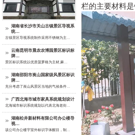
栏的主要材料是
湖南省长沙市关山古镇景区导视系
统…
古镇景区导视系统制作采用不锈钢为主…
云南昆明市晨农农博园景区标识标
牌…
景区标识系统以优质菠萝格为主材,麻…
湖南邵阳市崀山国家级风景区标识
牌…
充分考虑了崀山风景区当地的气候条件…
广西北海市城市家具系统规划设计
北海城市标识系统规划以代表北海老街…
湖南松井新材料有限公司办公楼导
视…
该公司办公楼宇室外标识字体醒目，制…