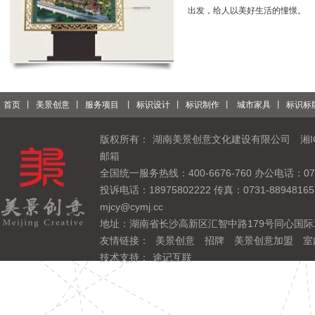
出发，给人以美好生活的憧憬。
首页
丨
美景创意
丨
服务项目
丨
标识设计
丨
标识制作
丨
城市家具
丨
标识标
版权所有：
湖南美景创意文化建设有限公司
湘I
邮箱
全国统一服务热线：400-6676-760 办公电话：0731
投诉电话：18975802222 传真：0731-889481
mjcy@cymj.cc
地址：湖南省长沙高新区汇智中路179号同心国际
友情链接：
美景创意
招牌
美景创意加盟
室
技术支持：
途记互联